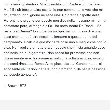
non avevo il patentino. Mi ero sentito con Pradè e con Barone.
Ma lì il club fece un'altra scelta. Io non commento le voci che mi
riguardano, ogni giorno ne esce una. Ho grande rispetto della
Fiorentina e proprio per questo non dico nulla: nessuno mi ha mai
contattato però, ci tengo a dirlo - ha sottolineato De Rossi -. Se
resterò al Genoa? Io sto benissimo qui ma non posso dire una
cosa che non può dire nessun allenatore a questo punto del
campionato. Il calcio è questo: certe cose uno è meglio che non lo
dica. Non voglio promettere a un popolo che mi sta amando cose
che nessuno può garantire. Non posso far promesse che non
posso mantenere: ho promesso solo una volta una cosa, ovvero
che sarei rimasto a Roma. A me piace stare al Genoa ma poi ci
sono tante valutazioni da fare: non prometto nulla per la passione
del popolo genoano".
L. Brown--BTZ