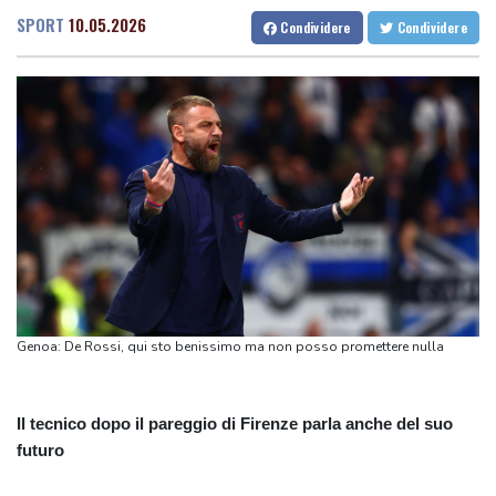
russa'
SPORT
10.05.2026
Condividere
Condividere
Un video fake annuncia le dimissioni di Merz, 'è disinformazione
russa'
Europei tuffi: grandi altezze, Barnabà primo e Cosetti seconda
dopo due round
Trump, 'la decisione sul salone delle feste è orrenda, farò
appello'
Trump, 'la decisione sul salone delle feste è orrenda, farò
appello'
Ong denuncia 51 decessi da aprile nelle carceri venezuelane per
mancanza di cure
Genoa: De Rossi, qui sto benissimo ma non posso promettere nulla
Il tecnico dopo il pareggio di Firenze parla anche del suo
futuro