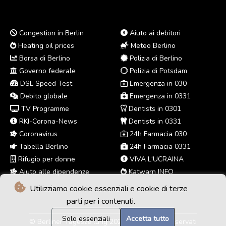
Congestion in Berlin
Aiuto ai debitori
Heating oil prices
Meteo Berlino
Borsa di Berlino
Polizia di Berlino
Governo federale
Polizia di Potsdam
DSL Speed Test
Emergenza in 030
Debito globale
Emergenza in 0331
TV Programme
Dentists in 0301
RKI-Corona-News
Dentists in 0331
Coronavirus
24h Farmacia 030
Tabella Berlino
24h Farmacia 0331
Rifugio per donne
VIVA L'UCRAINA
Aiuto alle dipendenze
Katwarn INFO
Utilizziamo cookie essenziali e cookie di terze
parti per i contenuti.
Solo essenziali
Accetta tutto
© Berliner Tageszeitung 2026 - Tutti i diritti riservati