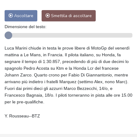
Ascoltare
Smettila di ascoltare
Dimensione del testo:
Luca Marini chiude in testa le prove libere di MotoGp del venerdì
mattina a Le Mans, in Francia. Il pilota italiano, su Honda, fa
segnare il tempo di 1:30.857, precedendo di più di due decimi lo
spagnolo Pedro Acosta su Ktm e la Honda Lcr del francese
Johann Zarco. Quarto crono per Fabio Di Giannantonio, mentre
arrivano più indietro i fratelli Marquez (settimo Alex, nono Marc).
Fuori dai primi dieci gli azzurri Marco Bezzecchi, 14/o, e
Francesco Bagnaia, 18/o. I piloti torneranno in pista alle ore 15.00
per le pre-qualifiche.
Y. Rousseau--BTZ