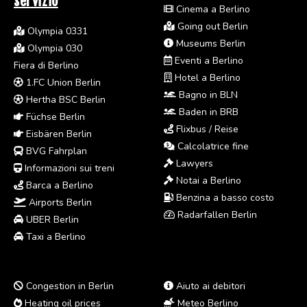
servizio
Cinema a Berlino
Going out Berlin
Olympia 0331
Museums Berlin
Olympia 030
Eventi a Berlino
Fiera di Berlino
Hotel a Berlino
1.FC Union Berlin
Bagno in BLN
Hertha BSC Berlin
Baden in BRB
Füchse Berlin
Flixbus / Reise
Eisbären Berlin
Calcolatrice fine
BVG Fahrplan
Lawyers
Informazioni sui treni
Notai a Berlino
Barca a Berlino
Benzina a basso costo
Airports Berlin
Radarfallen Berlin
UBER Berlin
Taxi a Berlino
Congestion in Berlin
Aiuto ai debitori
Heating oil prices
Meteo Berlino