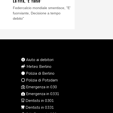
La Fifa, "E' falso"
Federcalcio mondiale smentisce, "E'
fuorviante, Decisione a tempo
debito"
Aiuto ai debitori
Meteo Berlino
Polizia di Berlino
Polizia di Potsdam
Emergenza in 030
Emergenza in 0331
Dentists in 0301
Dentists in 0331