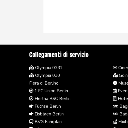
Collegamenti di servizio
Olympia 0331
Cinem
Olympia 030
Going
Fiera di Berlino
Muse
1.FC Union Berlin
Event
Hertha BSC Berlin
Hotel
Füchse Berlin
Bagn
Eisbären Berlin
Bade
BVG Fahrplan
Flixb