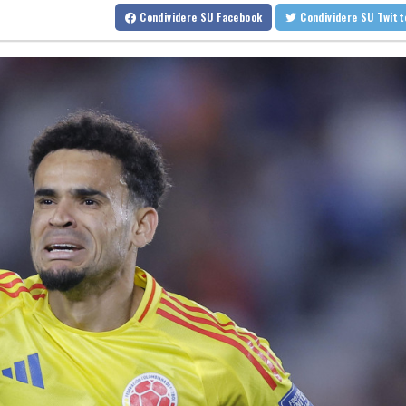
++ Istat, produzione industriale in calo dell'1% a giugno, su anno
Condividere
SU Facebook
Condividere
SU Twit
++ Istat, produzione industriale in calo dell'1% a giugno, su anno
Per Mediolanum raccolta luglio da record, da inizio anno 7,78 mili
Con una doppietta Messi é il miglior marcatore nella Coppa di Le