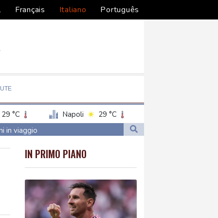
l
Français
Italiano
Português
LUTE
29 °C
Napoli
29 °C
ni in viaggio
ni in viaggio
IN PRIMO PIANO
are
tini e bikesharing ++
tini e bikesharing ++