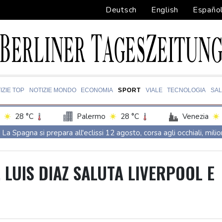
Deutsch
English
Españo
IZIE TOP
NOTIZIE MONDO
ECONOMIA
SPORT
VIALE
TECNOLOGIA
SA
28 °C
Palermo
28 °C
Venezia
La Spagna si prepara all'eclissi 12 agosto, corsa agli occhiali, milio
La Spagna si prepara all'eclissi 12 agosto, corsa agli occhiali, milio
Bce, incertezza elevata, impatto shock energia deve ancora arriv
, LUIS DIAZ SALUTA LIVERPOOL E
++ Antitrust, 'ostacolo a corse gratis', multa milionaria a monopat
++ Antitrust, 'ostacolo a corse gratis', multa milionaria a monopat
In Australia si diffonde l'influenza aviaria, superati i 1000 casi