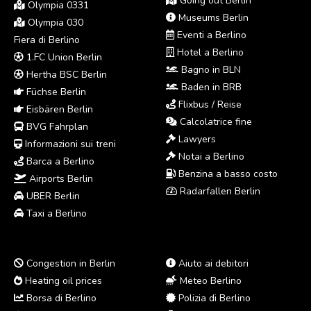
Going out Berlin
Olympia 0331
Museums Berlin
Olympia 030
Eventi a Berlino
Fiera di Berlino
Hotel a Berlino
1.FC Union Berlin
Bagno in BLN
Hertha BSC Berlin
Baden in BRB
Füchse Berlin
Flixbus / Reise
Eisbären Berlin
Calcolatrice fine
BVG Fahrplan
Lawyers
Informazioni sui treni
Notai a Berlino
Barca a Berlino
Benzina a basso costo
Airports Berlin
Radarfallen Berlin
UBER Berlin
Taxi a Berlino
Congestion in Berlin
Aiuto ai debitori
Heating oil prices
Meteo Berlino
Borsa di Berlino
Polizia di Berlino