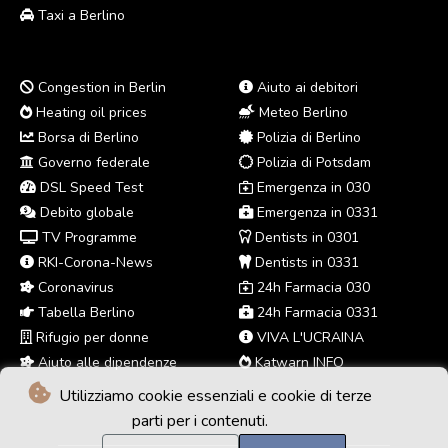
Taxi a Berlino
Congestion in Berlin
Aiuto ai debitori
Heating oil prices
Meteo Berlino
Borsa di Berlino
Polizia di Berlino
Governo federale
Polizia di Potsdam
DSL Speed Test
Emergenza in 030
Debito globale
Emergenza in 0331
TV Programme
Dentists in 0301
RKI-Corona-News
Dentists in 0331
Coronavirus
24h Farmacia 030
Tabella Berlino
24h Farmacia 0331
Rifugio per donne
VIVA L'UCRAINA
Aiuto alle dipendenze
Katwarn INFO
Utilizziamo cookie essenziali e cookie di terze
parti per i contenuti.