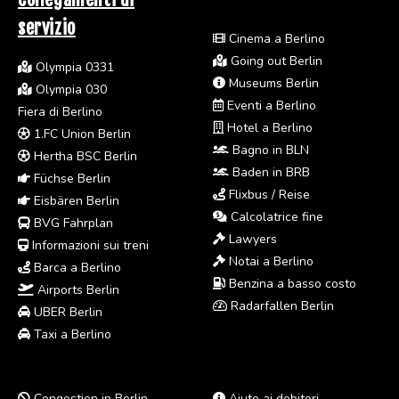
servizio
Cinema a Berlino
Going out Berlin
Olympia 0331
Museums Berlin
Olympia 030
Eventi a Berlino
Fiera di Berlino
Hotel a Berlino
1.FC Union Berlin
Bagno in BLN
Hertha BSC Berlin
Baden in BRB
Füchse Berlin
Flixbus / Reise
Eisbären Berlin
Calcolatrice fine
BVG Fahrplan
Lawyers
Informazioni sui treni
Notai a Berlino
Barca a Berlino
Benzina a basso costo
Airports Berlin
Radarfallen Berlin
UBER Berlin
Taxi a Berlino
Congestion in Berlin
Aiuto ai debitori