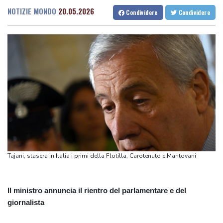
padre e mio fratello'
NOTIZIE MONDO
20.05.2026
Condividere
Condividere
Mondiali 2030: Times, "Infantino spinge per la finale in Marocco".
La Fifa, "E' falso"
Il governo alla Camera incassa la fiducia sul decreto giustizia,
191 sì
Meloni vede Tajani, Salvini e Lupi, punto prima della pausa estiva
Houthi, colpita seconda petroliera saudita nel Golfo di Aden
Houthi, colpita seconda petroliera saudita nel Golfo di Aden
Tajani, stasera in Italia i primi della Flotilla, Carotenuto e Mantovani
Il ministro annuncia il rientro del parlamentare e del
giornalista