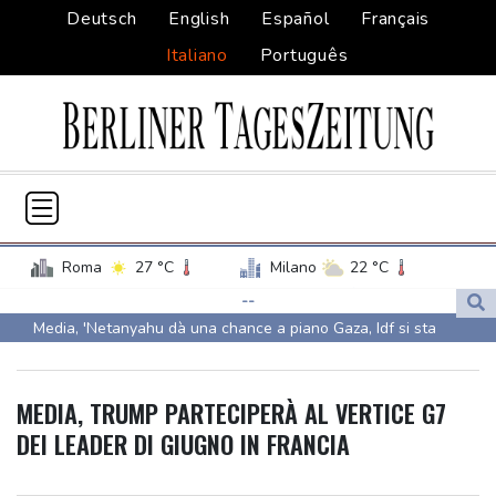
Deutsch
English
Español
Français
Italiano
Português
Roma
27 °C
Milano
22 °C
Palermo
27 °C
Venezia
24 °C
--
Media, 'Netanyahu dà una chance a piano Gaza, Idf si sta
Napoli
27 °C
ritirando'
Media, 'Netanyahu dà una chance a piano Gaza, Idf si sta
MEDIA, TRUMP PARTECIPERÀ AL VERTICE G7
ritirando'
DEI LEADER DI GIUGNO IN FRANCIA
Axios, Casa Bianca non è preoccupata dalla dichiarazione di
Netanyahu