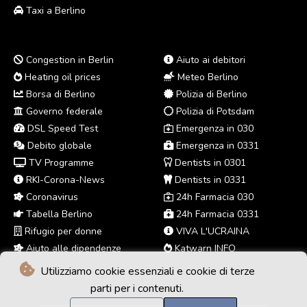
Taxi a Berlino
Congestion in Berlin
Aiuto ai debitori
Heating oil prices
Meteo Berlino
Borsa di Berlino
Polizia di Berlino
Governo federale
Polizia di Potsdam
DSL Speed Test
Emergenza in 030
Debito globale
Emergenza in 0331
TV Programme
Dentists in 0301
RKI-Corona-News
Dentists in 0331
Coronavirus
24h Farmacia 030
Tabella Berlino
24h Farmacia 0331
Rifugio per donne
VIVA L'UCRAINA
Aiuto alle dipendenze
Katwarn INFO
Utilizziamo cookie essenziali e cookie di terze
parti per i contenuti.