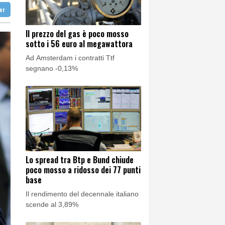
ter
ssa'
Il prezzo del gas è poco mosso
sotto i 56 euro al megawattora
Ad Amsterdam i contratti Ttf
segnano -0,13%
Lo spread tra Btp e Bund chiude
poco mosso a ridosso dei 77 punti
base
Il rendimento del decennale italiano
scende al 3,89%