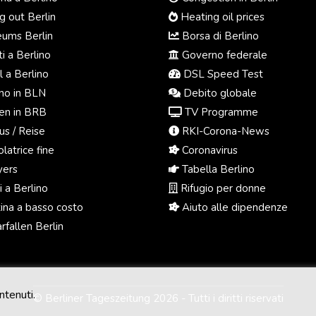
 out Berlin
Heating oil prices
ums Berlin
Borsa di Berlino
i a Berlino
Governo federale
 a Berlino
DSL Speed Test
o in BLN
Debito globale
n in BRB
TV Programme
us / Reise
RKI-Corona-News
latrice fine
Coronavirus
ers
Tabella Berlino
 a Berlino
Rifugio per donne
na a basso costo
Aiuto alle dipendenze
fallen Berlin
ntenuti.
© Berliner Tageszeitung 2026 - Tutti i diritti riservati