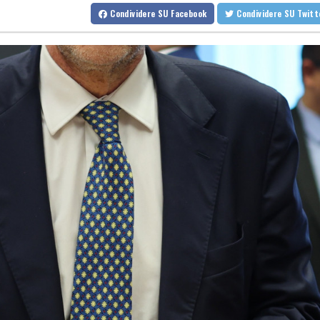
Senato Usa approva nuove sanzioni alla Russia e all'Iran
Condividere
SU Facebook
Condividere
SU Twit
Senato Usa approva nuove sanzioni alla Russia e all'Iran
Un video fake annuncia le dimissioni di Merz, 'è disinformazione ru