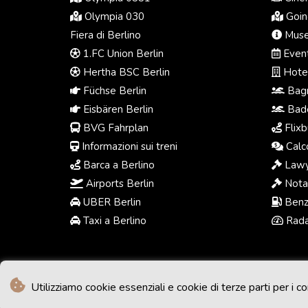
Olympia 030
Going
Fiera di Berlino
Muse
1.FC Union Berlin
Event
Hertha BSC Berlin
Hotel
Füchse Berlin
Bagn
Eisbären Berlin
Bade
BVG Fahrplan
Flixb
Informazioni sui treni
Calco
Barca a Berlino
Lawy
Airports Berlin
Notai
UBER Berlin
Benzi
Taxi a Berlino
Radar
Utilizziamo cookie essenziali e cookie di terze parti per i co