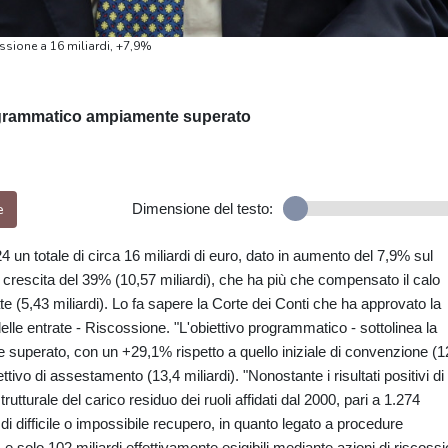
ossione a 16 miliardi, +7,9%
rogrammatico ampiamente superato
e
Dimensione del testo:
24 un totale di circa 16 miliardi di euro, dato in aumento del 7,9% sul
in crescita del 39% (10,57 miliardi), che ha più che compensato il calo
ate (5,43 miliardi). Lo fa sapere la Corte dei Conti che ha approvato la
elle entrate - Riscossione. "L'obiettivo programmatico - sottolinea la
 superato, con un +29,1% rispetto a quello iniziale di convenzione (1
ettivo di assestamento (13,4 miliardi). "Nonostante i risultati positivi di
trutturale del carico residuo dei ruoli affidati dal 2000, pari a 1.274
i) di difficile o impossibile recupero, in quanto legato a procedure
, e solo 102 miliardi effettivamente esigibili mediante azioni di riscoss