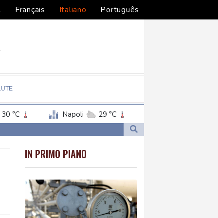
l
Français
Italiano
Português
LUTE
30 °C
Napoli
29 °C
l, Griekspoor elimina Arnaldi
IN PRIMO PIANO
onati'
onati'
ilitari