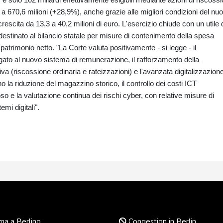
o a 670,6 milioni (+28,9%), anche grazie alle migliori condizioni del nu
n crescita da 13,3 a 40,2 milioni di euro. L'esercizio chiude con un utile 
destinato al bilancio statale per misure di contenimento della spesa
l patrimonio netto. "La Corte valuta positivamente - si legge - il
legato al nuovo sistema di remunerazione, il rafforzamento della
iva (riscossione ordinaria e rateizzazioni) e l'avanzata digitalizzazion
o la riduzione del magazzino storico, il controllo dei costi ICT
so e la valutazione continua dei rischi cyber, con relative misure di
emi digitali".
a a Berlino
Congestion in Berlin