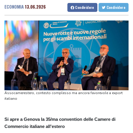
Anche la federcalcio argentina si schiera con Infantino
ECONOMIA
13.06.2026
Condividere
Condividere
"La notte della tammorra" a Napoli rende omaggio a Roberto De
Simone
Porsche in pressing su Vw, 'servono decisioni veloci, in gioco il
futuro'
Porsche in pressing su Vw, 'servono decisioni veloci, in gioco il
futuro'
Assocamerestero, contesto complesso ma ancora favorevole a export
italiano
Si apre a Genova la 35/ma convention delle Camere di
Commercio italiane all'estero