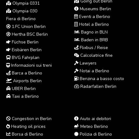
Going out Berlin
Olympia 0331
Museums Berlin
Olympia 030
Eventi a Berlino
Fiera di Berlino
Hotel a Berlino
1.FC Union Berlin
Bagno in BLN
Hertha BSC Berlin
Baden in BRB
Füchse Berlin
Flixbus / Reise
Eisbären Berlin
Calcolatrice fine
BVG Fahrplan
Lawyers
Informazioni sui treni
Notai a Berlino
Barca a Berlino
Benzina a basso costo
Airports Berlin
Radarfallen Berlin
UBER Berlin
Taxi a Berlino
Congestion in Berlin
Aiuto ai debitori
Heating oil prices
Meteo Berlino
Borsa di Berlino
Polizia di Berlino