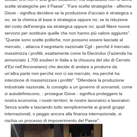
scelte strategiche per il Paese". "Fare scelte strategiche - afferma
Giove - significa decidere se la produzione d'acciaio è strategica o
no, se la chimica di base è strategica oppure no; se la riduzione
del costo dell'energia sia strategica oppure no; quali filiere nuove
servono per sostituire quelle che non hanno più valore aggiunto".
"Queste sono scelte politiche, non possono essere lasciate al
mercato, - attacca il segretario nazionale Cgil - perché il mercato
massimizza i profitti, esattamente come fa Electrolux (l'azienda ha
annunciato 1.700 esuberi in Italia e la chiusura del sito di Cerreto
d'Esi nell'Anconetano) che decide di andare a produrre da
un'altra parte non perché non ci sia mercato, ma perché ha
intenzione di massimizzare i profitti". "Difendere la produzione
industriale nazionale, lo consiglio a un governo di sovranisti, come
si autodefiniscono, - prosegue Giove - significa proteggere la
nostra economia, i nostri territori, le nostre lavoratrici e lavoratori.
Senza scelte e lasciando tutto semplicemente ai grandi gruppi
internazionali, o peggio ancora alla finanza internazionale, si
rischia un processo di impoverimento del Paese".