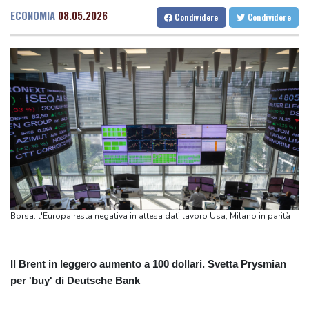
della Mecca'
ECONOMIA
08.05.2026
Condividere
Condividere
Ankara, 'Egitto potrebbe essere il prossimo ad aderire al Patto
della Mecca'
Tennis, n.1 al mondo Sabalenka sconfitta da Alexandrova a
Toronto
Tennis, n.1 al mondo Sabalenka sconfitta da Alexandrova a
Toronto
Odessa sotto attacco russo, danneggiati edifici e infrastrutture
Odessa sotto attacco russo, danneggiati edifici e infrastrutture
Borsa: l'Europa resta negativa in attesa dati lavoro Usa, Milano in parità
Il Brent in leggero aumento a 100 dollari. Svetta Prysmian
per 'buy' di Deutsche Bank