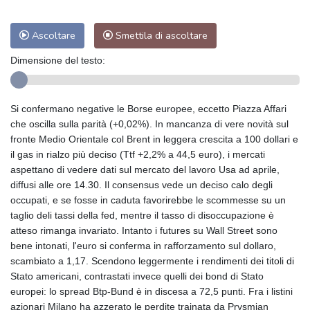
Ascoltare
Smettila di ascoltare
Dimensione del testo:
Si confermano negative le Borse europee, eccetto Piazza Affari
che oscilla sulla parità (+0,02%). In mancanza di vere novità sul
fronte Medio Orientale col Brent in leggera crescita a 100 dollari e
il gas in rialzo più deciso (Ttf +2,2% a 44,5 euro), i mercati
aspettano di vedere dati sul mercato del lavoro Usa ad aprile,
diffusi alle ore 14.30. Il consensus vede un deciso calo degli
occupati, e se fosse in caduta favorirebbe le scommesse su un
taglio deli tassi della fed, mentre il tasso di disoccupazione è
atteso rimanga invariato. Intanto i futures su Wall Street sono
bene intonati, l'euro si conferma in rafforzamento sul dollaro,
scambiato a 1,17. Scendono leggermente i rendimenti dei titoli di
Stato americani, contrastati invece quelli dei bond di Stato
europei: lo spread Btp-Bund è in discesa a 72,5 punti. Fra i listini
azionari Milano ha azzerato le perdite trainata da Prysmian