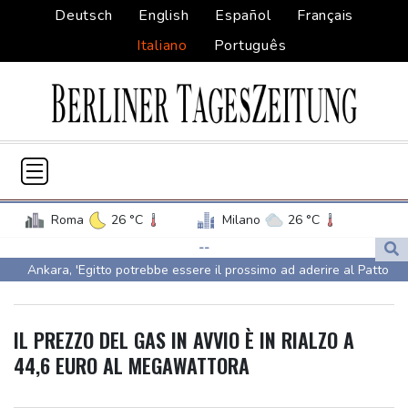
Deutsch
English
Español
Français
Italiano
Português
Roma
26 °C
Milano
26 °C
Palermo
26 °C
Venezia
23 °C
--
Ankara, 'Egitto potrebbe essere il prossimo ad aderire al Patto
Napoli
25 °C
della Mecca'
Ankara, 'Egitto potrebbe essere il prossimo ad aderire al Patto
IL PREZZO DEL GAS IN AVVIO È IN RIALZO A
della Mecca'
44,6 EURO AL MEGAWATTORA
Tennis, n.1 al mondo Sabalenka sconfitta da Alexandrova a
Toronto