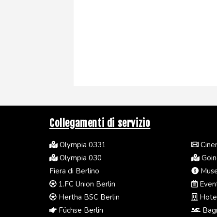
Collegamenti di servizio
Olympia 0331
Cinem
Olympia 030
Going
Fiera di Berlino
Muse
1.FC Union Berlin
Event
Hertha BSC Berlin
Hotel
Füchse Berlin
Bagn