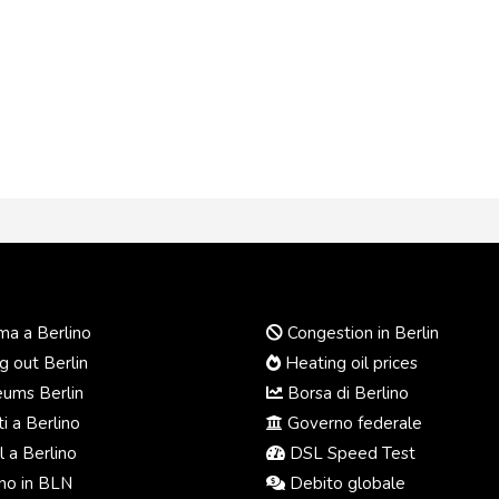
a a Berlino
Congestion in Berlin
 out Berlin
Heating oil prices
ums Berlin
Borsa di Berlino
i a Berlino
Governo federale
 a Berlino
DSL Speed Test
o in BLN
Debito globale