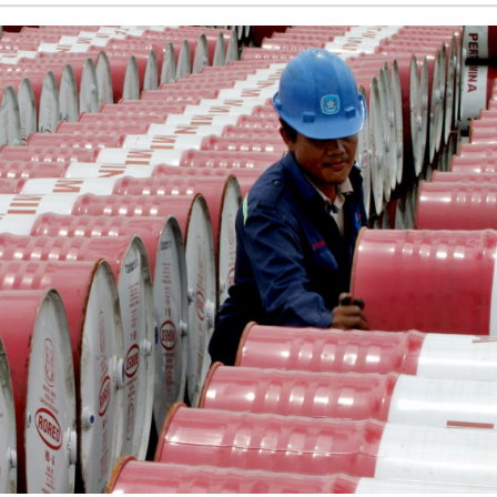
Atletica: Mondiali U20, due ori per l'Italia nel lungo e staffetta 4
Usa, tutti gli agenti Ice saranno forniti di bodycam entro agosto
Nagasaki commemora il bombardamento atomico di 81 anni fa
Ankara, 'Egitto potrebbe essere il prossimo ad aderire al Patto d