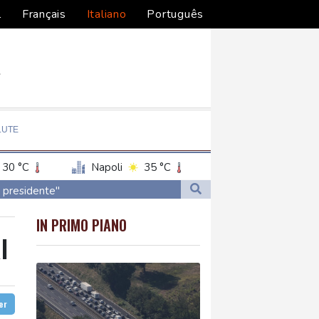
l
Français
Italiano
Português
LUTE
30 °C
Napoli
35 °C
il presidente"
IN PRIMO PIANO
I
ter