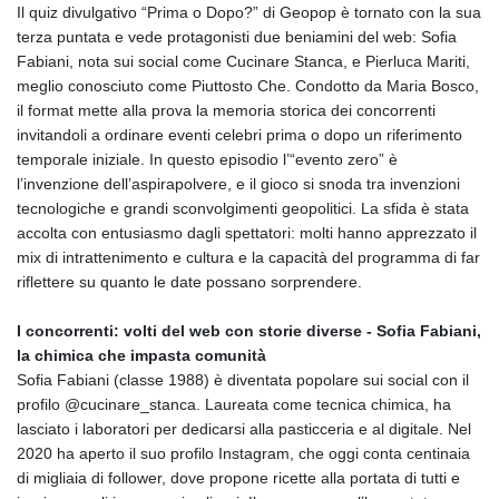
Il quiz divulgativo “Prima o Dopo?” di Geopop è tornato con la sua
terza puntata e vede protagonisti due beniamini del web: Sofia
Fabiani, nota sui social come Cucinare Stanca, e Pierluca Mariti,
meglio conosciuto come Piuttosto Che. Condotto da Maria Bosco,
il format mette alla prova la memoria storica dei concorrenti
invitandoli a ordinare eventi celebri prima o dopo un riferimento
temporale iniziale. In questo episodio l’“evento zero” è
l’invenzione dell’aspirapolvere, e il gioco si snoda tra invenzioni
tecnologiche e grandi sconvolgimenti geopolitici. La sfida è stata
accolta con entusiasmo dagli spettatori: molti hanno apprezzato il
mix di intrattenimento e cultura e la capacità del programma di far
riflettere su quanto le date possano sorprendere.
I concorrenti: volti del web con storie diverse - Sofia Fabiani,
la chimica che impasta comunità
Sofia Fabiani (classe 1988) è diventata popolare sui social con il
profilo @cucinare_stanca. Laureata come tecnica chimica, ha
lasciato i laboratori per dedicarsi alla pasticceria e al digitale. Nel
2020 ha aperto il suo profilo Instagram, che oggi conta centinaia
di migliaia di follower, dove propone ricette alla portata di tutti e