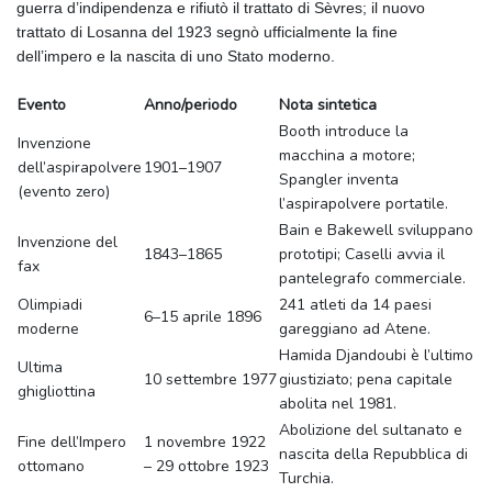
guerra d’indipendenza e rifiutò il trattato di Sèvres; il nuovo
trattato di Losanna del 1923 segnò ufficialmente la fine
dell’impero e la nascita di uno Stato moderno.
Evento
Anno/periodo
Nota sintetica
Booth introduce la
Invenzione
macchina a motore;
dell’aspirapolvere
1901–1907
Spangler inventa
(evento zero)
l’aspirapolvere portatile.
Bain e Bakewell sviluppano
Invenzione del
1843–1865
prototipi; Caselli avvia il
fax
pantelegrafo commerciale.
Olimpiadi
241 atleti da 14 paesi
6–15 aprile 1896
moderne
gareggiano ad Atene.
Hamida Djandoubi è l’ultimo
Ultima
10 settembre 1977
giustiziato; pena capitale
ghigliottina
abolita nel 1981.
Abolizione del sultanato e
Fine dell’Impero
1 novembre 1922
nascita della Repubblica di
ottomano
– 29 ottobre 1923
Turchia.