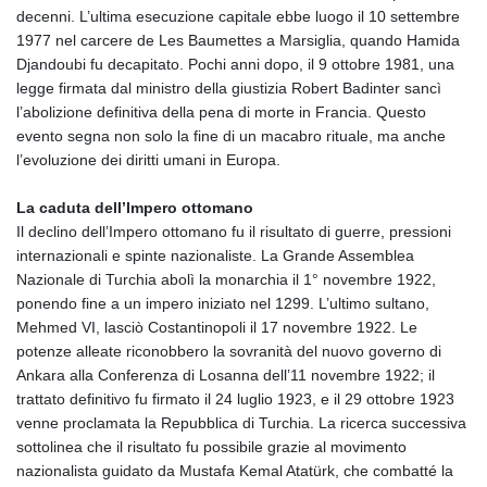
decenni. L’ultima esecuzione capitale ebbe luogo il 10 settembre
1977 nel carcere de Les Baumettes a Marsiglia, quando Hamida
Djandoubi fu decapitato. Pochi anni dopo, il 9 ottobre 1981, una
legge firmata dal ministro della giustizia Robert Badinter sancì
l’abolizione definitiva della pena di morte in Francia. Questo
evento segna non solo la fine di un macabro rituale, ma anche
l’evoluzione dei diritti umani in Europa.
La caduta dell’Impero ottomano
Il declino dell’Impero ottomano fu il risultato di guerre, pressioni
internazionali e spinte nazionaliste. La Grande Assemblea
Nazionale di Turchia abolì la monarchia il 1° novembre 1922,
ponendo fine a un impero iniziato nel 1299. L’ultimo sultano,
Mehmed VI, lasciò Costantinopoli il 17 novembre 1922. Le
potenze alleate riconobbero la sovranità del nuovo governo di
Ankara alla Conferenza di Losanna dell’11 novembre 1922; il
trattato definitivo fu firmato il 24 luglio 1923, e il 29 ottobre 1923
venne proclamata la Repubblica di Turchia. La ricerca successiva
sottolinea che il risultato fu possibile grazie al movimento
nazionalista guidato da Mustafa Kemal Atatürk, che combatté la