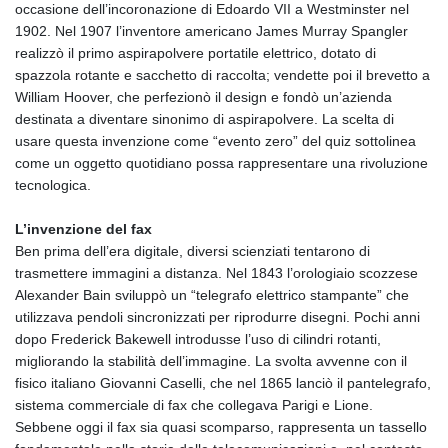
occasione dell’incoronazione di Edoardo VII a Westminster nel
1902. Nel 1907 l’inventore americano James Murray Spangler
realizzò il primo aspirapolvere portatile elettrico, dotato di
spazzola rotante e sacchetto di raccolta; vendette poi il brevetto a
William Hoover, che perfezionò il design e fondò un’azienda
destinata a diventare sinonimo di aspirapolvere. La scelta di
usare questa invenzione come “evento zero” del quiz sottolinea
come un oggetto quotidiano possa rappresentare una rivoluzione
tecnologica.
L’invenzione del fax
Ben prima dell’era digitale, diversi scienziati tentarono di
trasmettere immagini a distanza. Nel 1843 l’orologiaio scozzese
Alexander Bain sviluppò un “telegrafo elettrico stampante” che
utilizzava pendoli sincronizzati per riprodurre disegni. Pochi anni
dopo Frederick Bakewell introdusse l’uso di cilindri rotanti,
migliorando la stabilità dell’immagine. La svolta avvenne con il
fisico italiano Giovanni Caselli, che nel 1865 lanciò il pantelegrafo,
sistema commerciale di fax che collegava Parigi e Lione.
Sebbene oggi il fax sia quasi scomparso, rappresenta un tassello