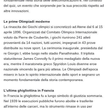
fondamentale nella storia delle telecomunicazioni e, nel contesto
del quiz, un evento che sorprende per la sua precocità rispetto ad
altre innovazioni.
Le prime Olimpiadi moderne
La rinascita dei Giochi olimpici si concretizzò ad Atene dal 6 al 15
aprile 1896. Organizzati dal Comitato Olimpico Internazionale
voluto da Pierre de Coubertin, i giochi riunirono 241 atleti
provenienti da 14 nazioni, tutti uomini, impegnati in 43 prove
distribuite su nove sport. La cerimonia inaugurale, presieduta dal
re Giorgio I, ebbe luogo nello stadio Panathinaiko. Il triplista
statunitense James Connolly fu il primo medagliato della nuova
era, mentre il maratoneta greco Spyridon Louis divenne eroe
nazionale vincendo la gara più attesa. Le Olimpiadi dell’epoca
misero in luce lo spirito internazionale dello sport e segnano un
momento fondamentale della storia contemporanea.
L’ultima ghigliottina in Francia
In Francia la ghigliottina fu a lungo simbolo di giustizia sommaria.
Nel 1939 le esecuzioni pubbliche furono abolite e trasferite
all’interno delle carceri, ma lo strumento rimase in uso per