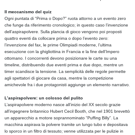
Il meccanismo del quiz
Ogni puntata di “Prima o Dopo?” ruota attorno a un evento zero
che funge da riferimento cronologico; in questo caso l’invenzione
dell’aspirapolvere. Sulla plancia di gioco vengono poi proposti
quattro eventi da collocare prima o dopo l’evento zero:
l’invenzione del fax, le prime Olimpiadi moderne, l’ultima
esecuzione con la ghigliottina in Francia e la fine dell’Impero
ottomano. I concorrenti devono posizionare le carte su una
timeline, distribuendo due eventi prima e due dopo, mentre un
timer scandisce la tensione. La semplicità delle regole permette
agli spettatori di giocare da casa, mentre la competizione
amichevole fra i due protagonisti aggiunge un elemento narrativo.
L’aspirapolvere: un colosso del pulito
L’aspirapolvere moderno nasce all’inizio del XX secolo grazie
all’ingegnere britannico Hubert Cecil Booth, che nel 1901 brevettò
un apparecchio a motore soprannominato “Puffing Billy”. La
macchina aspirava la polvere tramite un lungo tubo e depositava
lo sporco in un filtro di tessuto; venne utilizzata per le pulizie in