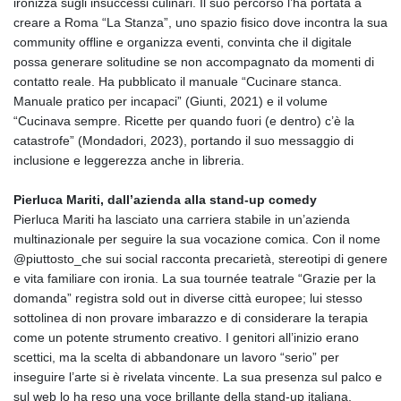
ironizza sugli insuccessi culinari. Il suo percorso l’ha portata a
creare a Roma “La Stanza”, uno spazio fisico dove incontra la sua
community offline e organizza eventi, convinta che il digitale
possa generare solitudine se non accompagnato da momenti di
contatto reale. Ha pubblicato il manuale “Cucinare stanca.
Manuale pratico per incapaci” (Giunti, 2021) e il volume
“Cucinava sempre. Ricette per quando fuori (e dentro) c’è la
catastrofe” (Mondadori, 2023), portando il suo messaggio di
inclusione e leggerezza anche in libreria.
Pierluca Mariti, dall’azienda alla stand‑up comedy
Pierluca Mariti ha lasciato una carriera stabile in un’azienda
multinazionale per seguire la sua vocazione comica. Con il nome
@piuttosto_che sui social racconta precarietà, stereotipi di genere
e vita familiare con ironia. La sua tournée teatrale “Grazie per la
domanda” registra sold out in diverse città europee; lui stesso
sottolinea di non provare imbarazzo e di considerare la terapia
come un potente strumento creativo. I genitori all’inizio erano
scettici, ma la scelta di abbandonare un lavoro “serio” per
inseguire l’arte si è rivelata vincente. La sua presenza sul palco e
sul web lo ha reso una voce brillante della stand‑up italiana.