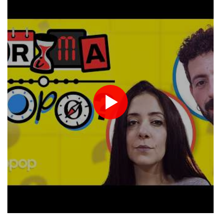
Francia pensa a maxi-esercitazione per testare capacità in caso
di blackout nazionale
Canottaggio: Mondiali U19, oro per l'Italia con Alizee Ribolzi nel
singolo donne
Houthi, 'abbiamo attaccato forze saudite nel porto yemenita di
al-Makha'
Houthi, 'abbiamo attaccato forze saudite nel porto yemenita di
al-Makha'
Il Papa, 'basta violenze in Ucraina e Russia, spazio alla
diplomazia'
Pallavolo: l'Italia femminile vola in Polonia, ultimo torneo prima
degli Europei
Media, nuova incursione israeliana in Siria. Carri armati e militari
nel sud-ovest