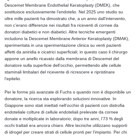
Descemet Membrane Endothelial Keratoplasty (DMEK), che
sostituisce esclusivamente l’endotelio. Nel 2025 uno studio su
oltre mille pazienti ha dimostrato che, a un anno dall’intervento,
non c’erano differenze nei risultati fra riceventi di cornee da
donatori diabetici e non diabetici. Altre tecniche emergenti
includono la Descemet Membrane Anterior Keratoplasty (DMAK),
sperimentata in una sperimentazione clinica su venti pazienti
affetti da aniridia e cicatrici superficiali; in questo caso il chirurgo
appone un anello ricavato dalla membrana di Descemet del
donatore sulla superficie dell’occhio, permettendo alle cellule
staminali limbalari del ricevente di ricrescere e ripristinare
l’epitelio.
Per le forme più avanzate di Fuchs o quando non è disponibile un
donatore, la ricerca sta esplorando soluzioni innovative. In
Giappone sono stati iniettati nell’occhio di pazienti con distrofia
endoteliale colture di cellule endoteliali prelevate da cornee
donate e moltiplicate in laboratorio; dopo tre anni, l’73 % degli
occhi trattati era ancora chiaro. Altre tecniche utilizzano supporti
di idrogel per creare strati di cellule pronti per l’impianto. Per chi