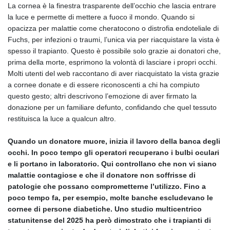
La cornea è la finestra trasparente dell’occhio che lascia entrare
la luce e permette di mettere a fuoco il mondo. Quando si
opacizza per malattie come cheratocono o distrofia endoteliale di
Fuchs, per infezioni o traumi, l’unica via per riacquistare la vista è
spesso il trapianto. Questo è possibile solo grazie ai donatori che,
prima della morte, esprimono la volontà di lasciare i propri occhi.
Molti utenti del web raccontano di aver riacquistato la vista grazie
a cornee donate e di essere riconoscenti a chi ha compiuto
questo gesto; altri descrivono l’emozione di aver firmato la
donazione per un familiare defunto, confidando che quel tessuto
restituisca la luce a qualcun altro.
Quando un donatore muore, inizia il lavoro della banca degli
occhi. In poco tempo gli operatori recuperano i bulbi oculari
e li portano in laboratorio. Qui controllano che non vi siano
malattie contagiose e che il donatore non soffrisse di
patologie che possano comprometterne l’utilizzo. Fino a
poco tempo fa, per esempio, molte banche escludevano le
cornee di persone diabetiche. Uno studio multicentrico
statunitense del 2025 ha però dimostrato che i trapianti di