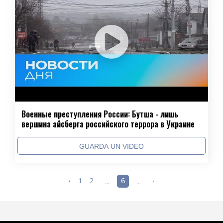
Военные преступления России: Бутша - лишь
вершина айсберга российского террора в Украине
GUARDA UN VIDEO
‹
1
2
...
6
...
›