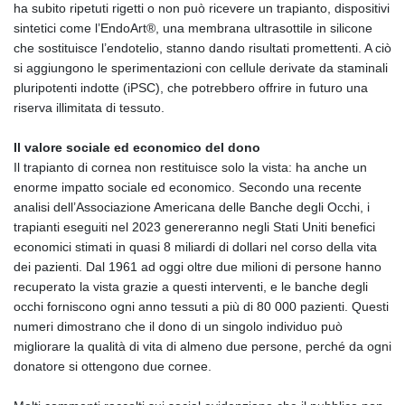
ha subito ripetuti rigetti o non può ricevere un trapianto, dispositivi
sintetici come l’EndoArt®, una membrana ultrasottile in silicone
che sostituisce l’endotelio, stanno dando risultati promettenti. A ciò
si aggiungono le sperimentazioni con cellule derivate da staminali
pluripotenti indotte (iPSC), che potrebbero offrire in futuro una
riserva illimitata di tessuto.
Il valore sociale ed economico del dono
Il trapianto di cornea non restituisce solo la vista: ha anche un
enorme impatto sociale ed economico. Secondo una recente
analisi dell’Associazione Americana delle Banche degli Occhi, i
trapianti eseguiti nel 2023 genereranno negli Stati Uniti benefici
economici stimati in quasi 8 miliardi di dollari nel corso della vita
dei pazienti. Dal 1961 ad oggi oltre due milioni di persone hanno
recuperato la vista grazie a questi interventi, e le banche degli
occhi forniscono ogni anno tessuti a più di 80 000 pazienti. Questi
numeri dimostrano che il dono di un singolo individuo può
migliorare la qualità di vita di almeno due persone, perché da ogni
donatore si ottengono due cornee.