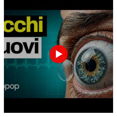
Francia pensa a maxi-esercitazione per testare capacità in caso
di blackout nazionale
Canottaggio: Mondiali U19, oro per l'Italia con Alizee Ribolzi nel
singolo donne
Houthi, 'abbiamo attaccato forze saudite nel porto yemenita di
al-Makha'
Houthi, 'abbiamo attaccato forze saudite nel porto yemenita di
al-Makha'
Il Papa, 'basta violenze in Ucraina e Russia, spazio alla
diplomazia'
Pallavolo: l'Italia femminile vola in Polonia, ultimo torneo prima
degli Europei
Media, nuova incursione israeliana in Siria. Carri armati e militari
nel sud-ovest