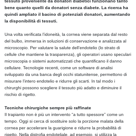
tessuto proveniente da donatori diabetici funzionano tanto
bene quanto quelli da donatori senza diabete. La ricerca ha
quindi ampliato il bacino di potenziali donatori, aumentando
la disponibilità di tessuti.
Una volta verificata l’idoneità, la cornea viene separata dal resto
del bulbo, immersa in soluzioni di conservazione e analizzata al
microscopio. Per valutare la salute dell’endotelio (lo strato di
cellule che mantiene la trasparenza), gli operatori usano speculari
microscopia o sistemi automatizzati che quantificano il danno
cellulare. Tecnologie recenti, come un software di analisi
sviluppato da una banca degli occhi statunitense, permettono di
misurare l’intero endotelio e ridurre gli scarti. In tal modo i
chirurghi possono scegliere il tessuto più adatto e diminuire il
rischio di rigetto.
Tecniche chirurgiche sempre più raffinate
Il trapianto non è più un intervento “a tutto spessore” come un
tempo. Oggi si cerca di sostituire solo la porzione malata della
cornea per accelerare la guarigione e ridurre la probabilità di
rigetto. Nella distrofia endoteliale, ad esempio, si utilizza la