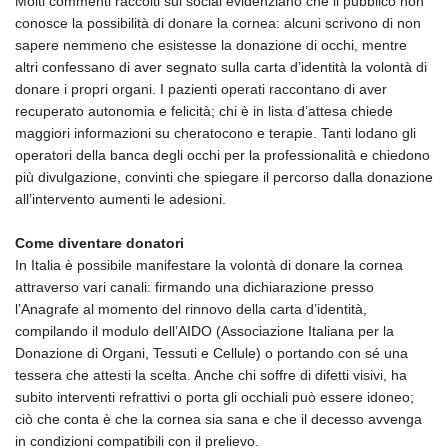
Molti commenti raccolti sui social evidenziano che il pubblico non
conosce la possibilità di donare la cornea: alcuni scrivono di non
sapere nemmeno che esistesse la donazione di occhi, mentre
altri confessano di aver segnato sulla carta d’identità la volontà di
donare i propri organi. I pazienti operati raccontano di aver
recuperato autonomia e felicità; chi è in lista d’attesa chiede
maggiori informazioni su cheratocono e terapie. Tanti lodano gli
operatori della banca degli occhi per la professionalità e chiedono
più divulgazione, convinti che spiegare il percorso dalla donazione
all’intervento aumenti le adesioni.
Come diventare donatori
In Italia è possibile manifestare la volontà di donare la cornea
attraverso vari canali: firmando una dichiarazione presso
l’Anagrafe al momento del rinnovo della carta d’identità,
compilando il modulo dell’AIDO (Associazione Italiana per la
Donazione di Organi, Tessuti e Cellule) o portando con sé una
tessera che attesti la scelta. Anche chi soffre di difetti visivi, ha
subito interventi refrattivi o porta gli occhiali può essere idoneo;
ciò che conta è che la cornea sia sana e che il decesso avvenga
in condizioni compatibili con il prelievo.