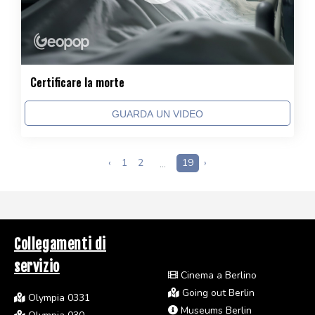
Certificare la morte
GUARDA UN VIDEO
‹
1
2
...
19
›
Collegamenti di
servizio
Cinema a Berlino
Going out Berlin
Olympia 0331
Museums Berlin