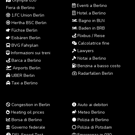
Olympia 030
Eventi a Berlino
Fiera di Berlino
Hotel a Berlino
1.FC Union Berlin
Bagno in BLN
Hertha BSC Berlin
Baden in BRB
Füchse Berlin
Flixbus / Reise
Eisbären Berlin
Calcolatrice fine
BVG Fahrplan
Lawyers
Informazioni sui treni
Notai a Berlino
Barca a Berlino
Benzina a basso costo
Airports Berlin
Radarfallen Berlin
UBER Berlin
Taxi a Berlino
Congestion in Berlin
Aiuto ai debitori
Heating oil prices
Meteo Berlino
Borsa di Berlino
Polizia di Berlino
Governo federale
Polizia di Potsdam
DSL Speed Test
Emergenza in 030