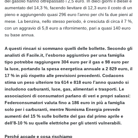
del gasolio hanno oltrepassato i 2,5 euro. In dieci giorni il diesel è
aumentato del 14,3 %, facendo lievitare di 12,3 euro il costo di un
pieno e aggiungendo quasi 296 euro l’anno per chi fa due pieni al
mese. La benzina, nello stesso periodo, è cresciuta di circa il 7 %,
con un aggravio di 5,8 euro a rifornimento, pari a quasi 140 euro
su base annua.
A questi rincari si sommano quelli delle bollette. Secondo gli
analisti di Facile.it, l’esborso aggiuntivo per una famiglia
tipo potrebbe raggiungere 304 euro per il gas e 98 euro per
la luce, portando la spesa energetica annuale a 2 829 euro, il
17 % in più rispetto alle previsioni precedenti. Codacons
stima un peso ulteriore tra 614 e 818 euro l’anno quando si
includono carburanti, luce, gas, alimentari e trasporti. Le
associazioni di consumatori parlano di veri e propri salassi:
Federconsumatori valuta fino a 186 euro in più a famiglia
solo per i carburanti, mentre Nomisma Energia prevede
aumenti del 15 % sulle bollette del gas dal primo aprile e
dell’8‑10 % su quelle elettriche per gli utenti vulnerabili.
Perché accade e cosa rischiamo