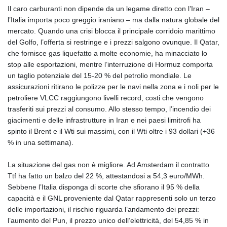
Il caro carburanti non dipende da un legame diretto con l’Iran –
l’Italia importa poco greggio iraniano – ma dalla natura globale del
mercato. Quando una crisi blocca il principale corridoio marittimo
del Golfo, l’offerta si restringe e i prezzi salgono ovunque. Il Qatar,
che fornisce gas liquefatto a molte economie, ha minacciato lo
stop alle esportazioni, mentre l’interruzione di Hormuz comporta
un taglio potenziale del 15‑20 % del petrolio mondiale. Le
assicurazioni ritirano le polizze per le navi nella zona e i noli per le
petroliere VLCC raggiungono livelli record, costi che vengono
trasferiti sui prezzi al consumo. Allo stesso tempo, l’incendio dei
giacimenti e delle infrastrutture in Iran e nei paesi limitrofi ha
spinto il Brent e il Wti sui massimi, con il Wti oltre i 93 dollari (+36
% in una settimana).
La situazione del gas non è migliore. Ad Amsterdam il contratto
Ttf ha fatto un balzo del 22 %, attestandosi a 54,3 euro/MWh.
Sebbene l’Italia disponga di scorte che sfiorano il 95 % della
capacità e il GNL proveniente dal Qatar rappresenti solo un terzo
delle importazioni, il rischio riguarda l’andamento dei prezzi:
l’aumento del Pun, il prezzo unico dell’elettricità, del 54,85 % in