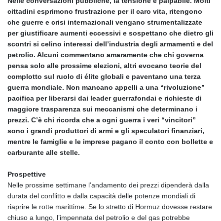
Nelle conversazioni pubbliche, la tensione è palpabile. Molti
cittadini esprimono frustrazione per il caro vita, ritengono
che guerre e crisi internazionali vengano strumentalizzate
per giustificare aumenti eccessivi e sospettano che dietro gli
scontri si celino interessi dell’industria degli armamenti e del
petrolio. Alcuni commentano amaramente che chi governa
pensa solo alle prossime elezioni, altri evocano teorie del
complotto sul ruolo di élite globali e paventano una terza
guerra mondiale. Non mancano appelli a una “rivoluzione”
pacifica per liberarsi dai leader guerrafondai e richieste di
maggiore trasparenza sui meccanismi che determinano i
prezzi. C’è chi ricorda che a ogni guerra i veri “vincitori”
sono i grandi produttori di armi e gli speculatori finanziari,
mentre le famiglie e le imprese pagano il conto con bollette e
carburante alle stelle.
Prospettive
Nelle prossime settimane l’andamento dei prezzi dipenderà dalla
durata del conflitto e dalla capacità delle potenze mondiali di
riaprire le rotte marittime. Se lo stretto di Hormuz dovesse restare
chiuso a lungo, l’impennata del petrolio e del gas potrebbe