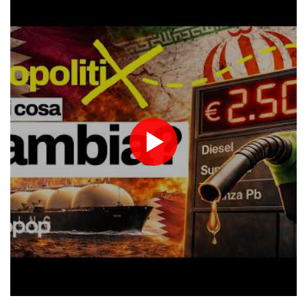
padre e mio fratello'
Mondiali 2030: Times, "Infantino spinge per la finale in Marocco".
La Fifa, "E' falso"
Il governo alla Camera incassa la fiducia sul decreto giustizia,
191 sì
Meloni vede Tajani, Salvini e Lupi, punto prima della pausa estiva
Houthi, colpita seconda petroliera saudita nel Golfo di Aden
Houthi, colpita seconda petroliera saudita nel Golfo di Aden