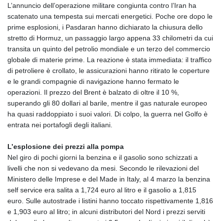
L’annuncio dell’operazione militare congiunta contro l’Iran ha
scatenato una tempesta sui mercati energetici. Poche ore dopo le
prime esplosioni, i Pasdaran hanno dichiarato la chiusura dello
stretto di Hormuz, un passaggio largo appena 33 chilometri da cui
transita un quinto del petrolio mondiale e un terzo del commercio
globale di materie prime. La reazione è stata immediata: il traffico
di petroliere è crollato, le assicurazioni hanno ritirato le coperture
e le grandi compagnie di navigazione hanno fermato le
operazioni. Il prezzo del Brent è balzato di oltre il 10 %,
superando gli 80 dollari al barile, mentre il gas naturale europeo
ha quasi raddoppiato i suoi valori. Di colpo, la guerra nel Golfo è
entrata nei portafogli degli italiani.
L’esplosione dei prezzi alla pompa
Nel giro di pochi giorni la benzina e il gasolio sono schizzati a
livelli che non si vedevano da mesi. Secondo le rilevazioni del
Ministero delle Imprese e del Made in Italy, al 4 marzo la benzina
self service era salita a 1,724 euro al litro e il gasolio a 1,815
euro. Sulle autostrade i listini hanno toccato rispettivamente 1,816
e 1,903 euro al litro; in alcuni distributori del Nord i prezzi serviti