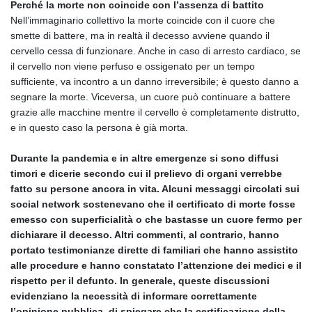
Perché la morte non coincide con l’assenza di battito
Nell’immaginario collettivo la morte coincide con il cuore che
smette di battere, ma in realtà il decesso avviene quando il
cervello cessa di funzionare. Anche in caso di arresto cardiaco, se
il cervello non viene perfuso e ossigenato per un tempo
sufficiente, va incontro a un danno irreversibile; è questo danno a
segnare la morte. Viceversa, un cuore può continuare a battere
grazie alle macchine mentre il cervello è completamente distrutto,
e in questo caso la persona è già morta.
Durante la pandemia e in altre emergenze si sono diffusi
timori e dicerie secondo cui il prelievo di organi verrebbe
fatto su persone ancora in vita. Alcuni messaggi circolati sui
social network sostenevano che il certificato di morte fosse
emesso con superficialità o che bastasse un cuore fermo per
dichiarare il decesso. Altri commenti, al contrario, hanno
portato testimonianze dirette di familiari che hanno assistito
alle procedure e hanno constatato l’attenzione dei medici e il
rispetto per il defunto. In generale, queste discussioni
evidenziano la necessità di informare correttamente
l’opinione pubblica, di spiegare che la certificazione della