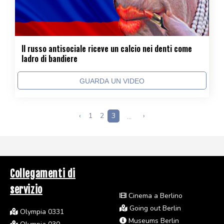
Il russo antisociale riceve un calcio nei denti come
ladro di bandiere
GUARDA UN VIDEO
‹
1
2
3
...
›
Collegamenti di
servizio
Cinema a Berlino
Going out Berlin
Olympia 0331
Museums Berlin