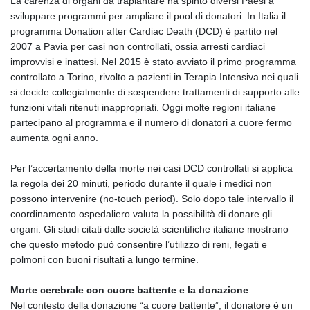
La carenza di organi da trapiantare ha spinto diversi Paesi a
sviluppare programmi per ampliare il pool di donatori. In Italia il
programma Donation after Cardiac Death (DCD) è partito nel
2007 a Pavia per casi non controllati, ossia arresti cardiaci
improvvisi e inattesi. Nel 2015 è stato avviato il primo programma
controllato a Torino, rivolto a pazienti in Terapia Intensiva nei quali
si decide collegialmente di sospendere trattamenti di supporto alle
funzioni vitali ritenuti inappropriati. Oggi molte regioni italiane
partecipano al programma e il numero di donatori a cuore fermo
aumenta ogni anno.
Per l’accertamento della morte nei casi DCD controllati si applica
la regola dei 20 minuti, periodo durante il quale i medici non
possono intervenire (no‑touch period). Solo dopo tale intervallo il
coordinamento ospedaliero valuta la possibilità di donare gli
organi. Gli studi citati dalle società scientifiche italiane mostrano
che questo metodo può consentire l’utilizzo di reni, fegati e
polmoni con buoni risultati a lungo termine.
Morte cerebrale con cuore battente e la donazione
Nel contesto della donazione “a cuore battente”, il donatore è un