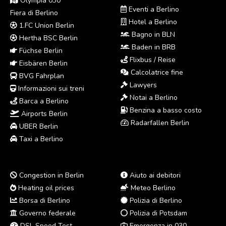
Olympia 030
Eventi a Berlino
Fiera di Berlino
Hotel a Berlino
1.FC Union Berlin
Bagno in BLN
Hertha BSC Berlin
Baden in BRB
Füchse Berlin
Flixbus / Reise
Eisbären Berlin
Calcolatrice fine
BVG Fahrplan
Lawyers
Informazioni sui treni
Notai a Berlino
Barca a Berlino
Benzina a basso costo
Airports Berlin
Radarfallen Berlin
UBER Berlin
Taxi a Berlino
Congestion in Berlin
Aiuto ai debitori
Heating oil prices
Meteo Berlino
Borsa di Berlino
Polizia di Berlino
Governo federale
Polizia di Potsdam
DSL Speed Test
Emergenza in 030