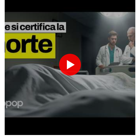
Protesta contro la legge sulla proprietà davanti al Parlamento
argentino, scontri
Protesta contro la legge sulla proprietà davanti al Parlamento
argentino, scontri
Sanchez presiederà una riunione in videocall sulla crisi a Ceuta
Sanchez presiederà una riunione in videocall sulla crisi a Ceuta
Esplosione in un mini bus vicino Damasco, due morti e 13 feriti
Esplosione in un mini bus vicino Damasco, due morti e 13 feriti