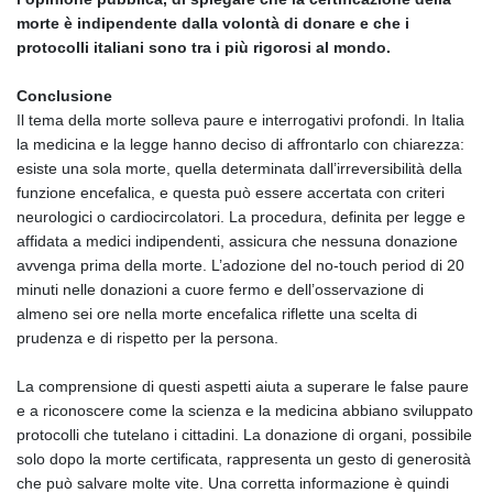
morte è indipendente dalla volontà di donare e che i
protocolli italiani sono tra i più rigorosi al mondo.
Conclusione
Il tema della morte solleva paure e interrogativi profondi. In Italia
la medicina e la legge hanno deciso di affrontarlo con chiarezza:
esiste una sola morte, quella determinata dall’irreversibilità della
funzione encefalica, e questa può essere accertata con criteri
neurologici o cardiocircolatori. La procedura, definita per legge e
affidata a medici indipendenti, assicura che nessuna donazione
avvenga prima della morte. L’adozione del no‑touch period di 20
minuti nelle donazioni a cuore fermo e dell’osservazione di
almeno sei ore nella morte encefalica riflette una scelta di
prudenza e di rispetto per la persona.
La comprensione di questi aspetti aiuta a superare le false paure
e a riconoscere come la scienza e la medicina abbiano sviluppato
protocolli che tutelano i cittadini. La donazione di organi, possibile
solo dopo la morte certificata, rappresenta un gesto di generosità
che può salvare molte vite. Una corretta informazione è quindi