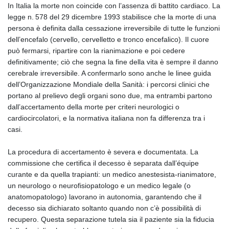
In Italia la morte non coincide con l’assenza di battito cardiaco. La
legge n. 578 del 29 dicembre 1993 stabilisce che la morte di una
persona è definita dalla cessazione irreversibile di tutte le funzioni
dell’encefalo (cervello, cervelletto e tronco encefalico). Il cuore
può fermarsi, ripartire con la rianimazione e poi cedere
definitivamente; ciò che segna la fine della vita è sempre il danno
cerebrale irreversibile. A confermarlo sono anche le linee guida
dell’Organizzazione Mondiale della Sanità: i percorsi clinici che
portano al prelievo degli organi sono due, ma entrambi partono
dall’accertamento della morte per criteri neurologici o
cardiocircolatori, e la normativa italiana non fa differenza tra i
casi.
La procedura di accertamento è severa e documentata. La
commissione che certifica il decesso è separata dall’équipe
curante e da quella trapianti: un medico anestesista‑rianimatore,
un neurologo o neurofisiopatologo e un medico legale (o
anatomopatologo) lavorano in autonomia, garantendo che il
decesso sia dichiarato soltanto quando non c’è possibilità di
recupero. Questa separazione tutela sia il paziente sia la fiducia