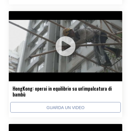
HongKong: operai in equilibrio su un'impalcatura di
bambù
GUARDA UN VIDEO